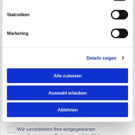
EC-Kartenzahlung und Zahlung per
Paypal


Statistiken
möglich.
Marketing
Schreiben Sie uns
Details zeigen
Alle zulassen
Auswahl erlauben
Ablehnen
Wir verarbeiten Ihre eingegebenen