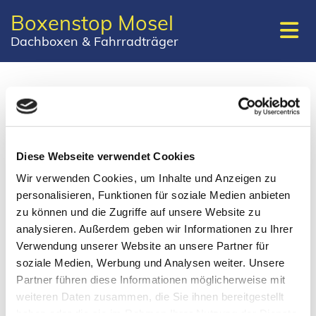
Boxenstop Mosel
Dachboxen & Fahrradträger
Impressum
Boxenstop Mosel
Diese Webseite verwendet Cookies
Fährstraße 10
Wir verwenden Cookies, um Inhalte und Anzeigen zu
56841 Traben-Trarbach-Wolf
personalisieren, Funktionen für soziale Medien anbieten
zu können und die Zugriffe auf unsere Website zu
Telefon:
0171 7563458
analysieren. Außerdem geben wir Informationen zu Ihrer
Verwendung unserer Website an unsere Partner für
E-Mail:
tomcatweyrich@web.de
soziale Medien, Werbung und Analysen weiter. Unsere
Partner führen diese Informationen möglicherweise mit
Inhaber: Thomas Weyrich
weiteren Daten zusammen, die Sie ihnen bereitgestellt
haben oder die sie im Rahmen Ihrer Nutzung der Dienste